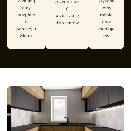
Wykonuj
Wykonu
przygotowa
emy
jemy
ć
bezpłatn
meble
wizualizację
e
oraz
dla klientów
pomiary u
montuje
klienta
my