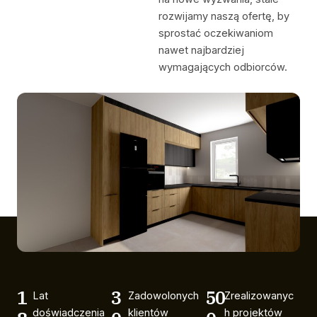
rozwijamy naszą ofertę, by
sprostać oczekiwaniom
nawet najbardziej
wymagających odbiorców.
1
3
50
Lat
Zadowolonych
Zrealizowanyc
doświadczenia
klientów
h projektów