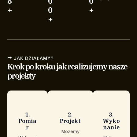
8
0
0
+
0
+
+
JAK DZIAŁAMY?
Krok po kroku jak realizujemy nasze
projekty
1.
2.
3.
Pomia
Projekt
Wyko
r
nanie
Możemy