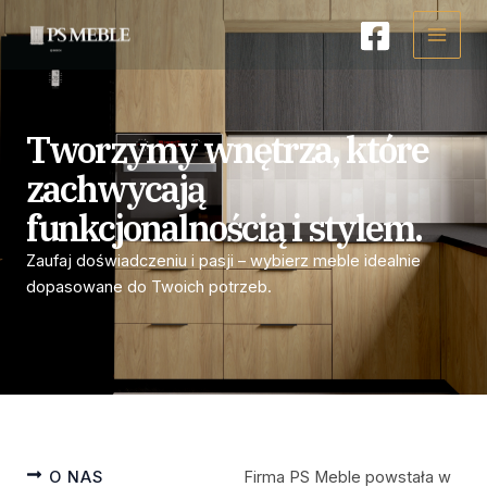
Przejdź
Main
do
Menu
treści
Tworzymy wnętrza, które
zachwycają
funkcjonalnością i stylem.
Zaufaj doświadczeniu i pasji – wybierz meble idealnie
dopasowane do Twoich potrzeb.
O NAS
Firma PS Meble powstała w